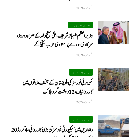
اگست 6, 2026
خاص خبریں
وزیراعظم شہبازشریف اعلیٰ سطح وفد کے ہمراہ دو روزه
سرکاری دورے پر سعودی عرب پہنچ گئے
اگست 6, 2026
بلوچستان
سکیورٹی فورسز کی بلوچستان کے مختلف علاقوں میں
کارروائیاں ، 12 دہشت گرد ہلاک
اگست 6, 2026
بلوچستان
دالبندین میں سیکیورٹی فورسز کی بڑی کارروائی، 4 کروڑ 20