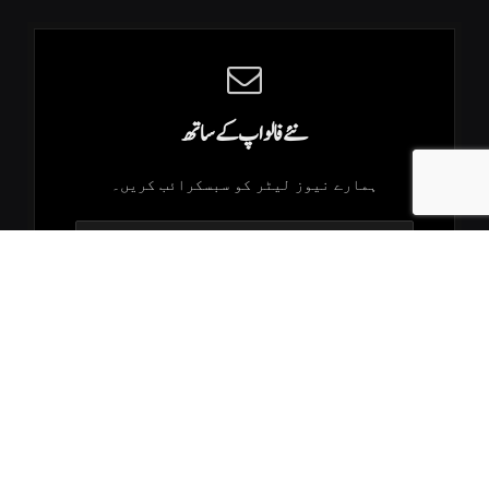
نئے فالو اپ کے ساتھ
ہمارے نیوز لیٹر کو سبسکرائب کریں۔
.K2Times © 2026. All Rights Reserved