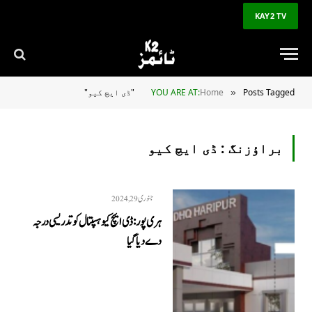
KAY2 TV
Posts Tagged "ڈی ایچ کیو"
Home
YOU ARE AT:
»
براؤزنگ :
ڈی ایچ کیو
جنوری 29, 2024
ہری پور: ڈی ایچ کیو ہسپتال کو تدریسی درجہ
دے دیا گیا