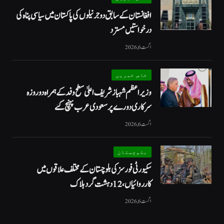
افغانستان کے سابق دو جرنیلوں کی پاکستان میں سیاسی پناہ کی
درخواستیں مسترد
اگست 6, 2026
خاص خبریں
وزیراعظم شہبازشریف اعلیٰ سطح وفد کے ہمراہ دو روزه
سرکاری دورے پر سعودی عرب پہنچ گئے
اگست 6, 2026
بلوچستان
سکیورٹی فورسز کی بلوچستان کے مختلف علاقوں میں
کارروائیاں ، 12 دہشت گرد ہلاک
اگست 6, 2026