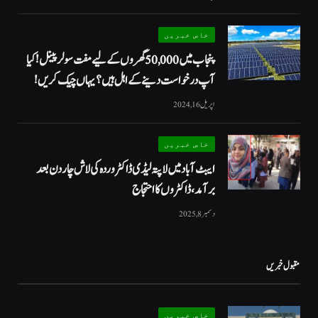
خاص خبریں
پنجاب میں 50,000 گھروں کے لیے مفت سولر پینل! کیا
آپ درخواست دینے کے اہل ہیں؟ یہاں چیک کریں!
اپریل 16, 2024
خاص خبریں
ایبٹ آباد میں لاپتہ لیڈی ڈاکٹر وردہ کی لاش چار دن بعد
برآمد، ڈاکٹروں کا احتجاج
دسمبر 8, 2025
مقبول خبریں
خاص خبریں