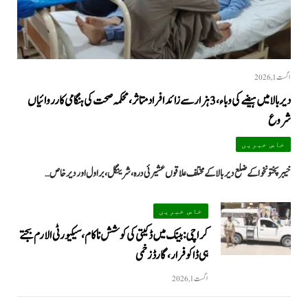
اگست 1, 2026
دیر بالا میں ہیضے کی وباء، 3 ہزار سے زائد افراد متاثر، محکمہ صحت کی ہنگامی کارروائیاں
شروع
خاص خبریں
خیبرپختونخوا کے ضلع دیر بالا کے مختلف علاقوں عشیرئی درہ، شرینگل، براول اور دیر خاص…
خاص خبریں
کراچی: بینک میں ڈکیتی کی کوشش ناکام، سیکیورٹی الارم بجتے
ہی ڈاکو فرار، گارڈ زخمی
اگست 1, 2026