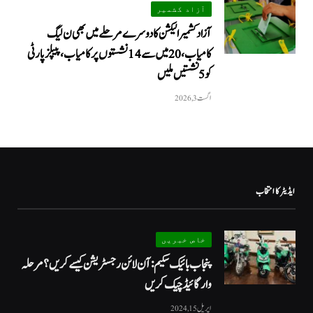
آزاد کشمیر
آزاد کشمیر الیکشن کا دوسرے مرحلے میں بھی ن لیگ
کامیاب، 20 میں سے 14 نشستوں پر کامیاب، پیپلزپارٹی
کو 5 نشستیں ملیں
اگست 3, 2026
ایڈیٹر کا انتخاب
خاص خبریں
پنجاب بائیک سکیم: آن لائن رجسٹریشن کیسے کریں؟ مرحلہ
وار گائیڈ چیک کریں
اپریل 15, 2024