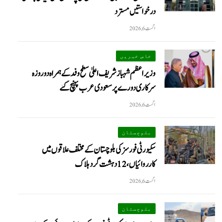
درخواستیں مسترد
اگست 6, 2026
خاص خبریں
وزیراعظم شہبازشریف اعلیٰ سطح وفد کے ہمراہ دو روزه
سرکاری دورے پر سعودی عرب پہنچ گئے
اگست 6, 2026
بلوچستان
سکیورٹی فورسز کی بلوچستان کے مختلف علاقوں میں
کارروائیاں ، 12 دہشت گرد ہلاک
اگست 6, 2026
بلوچستان