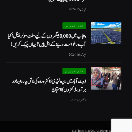
اپریل 15, 2024
خاص خبریں
پنجاب میں 50,000 گھروں کے لیے مفت سولر پینل! کیا
آپ درخواست دینے کے اہل ہیں؟ یہاں چیک کریں!
اپریل 16, 2024
خاص خبریں
ایبٹ آباد میں لاپتہ لیڈی ڈاکٹر وردہ کی لاش چار دن بعد
برآمد، ڈاکٹروں کا احتجاج
دسمبر 8, 2025
.K2Times © 2026. All Rights Reserved