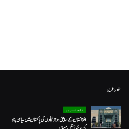
مقبول خبریں
خاص خبریں
افغانستان کے سابق دو جرنیلوں کی پاکستان میں سیاسی پناہ
کی درخواستیں مسترد