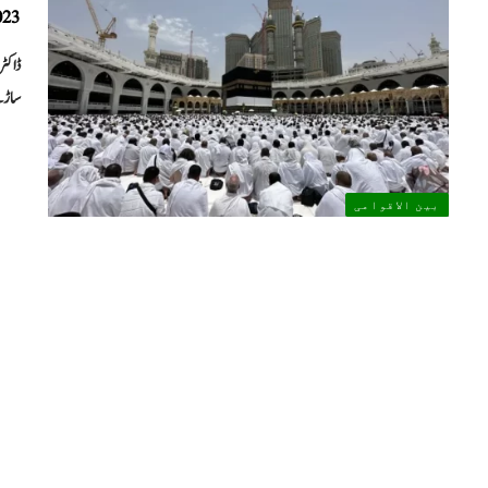
2023 میں ساڑھے 13 ملین مسلمانوں کو
ساڑھے13 ملین 
بین الاقوامی