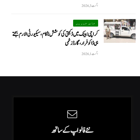
اگست 3, 2026
خاص خبریں
کراچی: بینک میں ڈکیتی کی کوشش ناکام، سیکیورٹی الارم بجتے
ہی ڈاکو فرار، گارڈ زخمی
اگست 1, 2026
نئے فالو اپ کے ساتھ