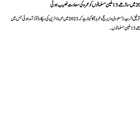
 عمرہ کی سعادت نصیب ہوئی
ڈاکٹر توفیق الربیعہ (سعودی وزیر حج و عمرہ) کا کہنا ہے کہ 2023 میں عمرہ زائرین کی ریکارڈ توڑ آمد ہوئی جس میں
مسلمانوں…