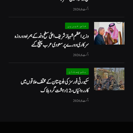
اگست 6, 2026
خاص خبریں
وزیراعظم شہبازشریف اعلیٰ سطح وفد کے ہمراہ دو روزه
سرکاری دورے پر سعودی عرب پہنچ گئے
اگست 6, 2026
بلوچستان
سکیورٹی فورسز کی بلوچستان کے مختلف علاقوں میں
کارروائیاں ، 12 دہشت گرد ہلاک
اگست 6, 2026