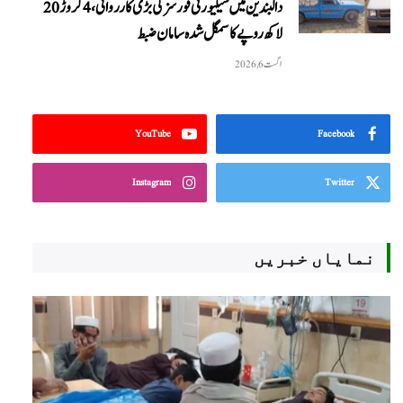
دالبندین میں سیکیورٹی فورسز کی بڑی کارروائی، 4 کروڑ 20
لاکھ روپے کا سمگل شدہ سامان ضبط
اگست 6, 2026
YouTube
Facebook
Instagram
Twitter
نمایاں خبریں