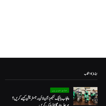
ایڈیٹر کا انتخاب
خاص خبریں
پنجاب بائیک سکیم: آن لائن رجسٹریشن کیسے کریں؟
مرحلہ وار گائیڈ چیک کریں