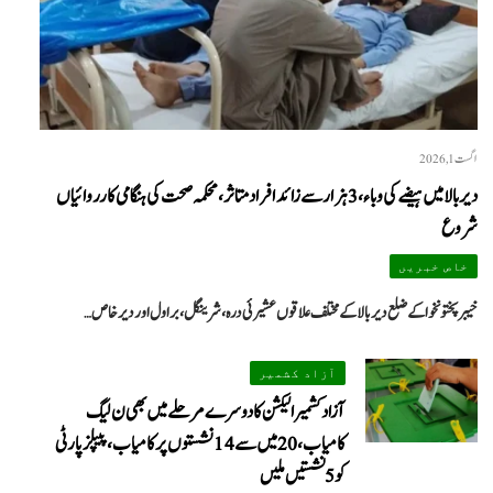
اگست 1, 2026
دیر بالا میں ہیضے کی وباء، 3 ہزار سے زائد افراد متاثر، محکمہ صحت کی ہنگامی کارروائیاں
شروع
خاص خبریں
خیبرپختونخوا کے ضلع دیر بالا کے مختلف علاقوں عشیرئی درہ، شرینگل، براول اور دیر خاص…
آزاد کشمیر
آزاد کشمیر الیکشن کا دوسرے مرحلے میں بھی ن لیگ
کامیاب، 20 میں سے 14 نشستوں پر کامیاب، پیپلزپارٹی
کو 5 نشستیں ملیں