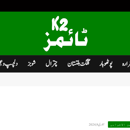
زارہ
پوٹھوہار
گلگت بلتستان
چترال
شوبز
دلچسپ و ع
جنوری 9, 2024
ن الاقوامی